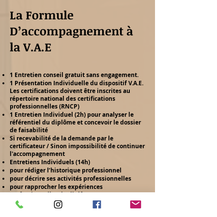
V.A.E

La Formule
Les formateur(ice)s peuvent être 
contactés du lundi au vendredi de 
D’accompagnement à
09h à 12h et de 14h à 17h.
la V.A.E
1 Entretien conseil gratuit sans engagement.
1 Présentation Individuelle du dispositif V.A.E.
Les certifications doivent être inscrites au
répertoire national des certifications
professionnelles (RNCP)​
1 Entretien Individuel (2h) pour analyser le
référentiel du diplôme et concevoir le dossier
de faisabilité​
Si recevabilité de la demande par le
certificateur / Sinon impossibilité de continuer
l'accompagnement
Entretiens Individuels (14h)
pour rédiger l’historique professionnel​
pour décrire ses activités professionnelles​
pour rapprocher les expériences
professionnelles du diplôme
Entretiens Individuels (4h) pour préparer
l’entretien de validation (oral de V.A.E)​