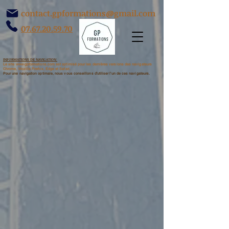
contact.gpformations@gmail.com
07.67.20.59.70
INFORMATIONS DE NAVIGATION
​Le site www-gpformations.com est optimisé pour les dernières versions des navigateurs
Chrome, Mozilla Firefox, Edge et Safari.
Pour une navigation optimale, nous vous conseillons d'utiliser l'un de ces navigateurs.