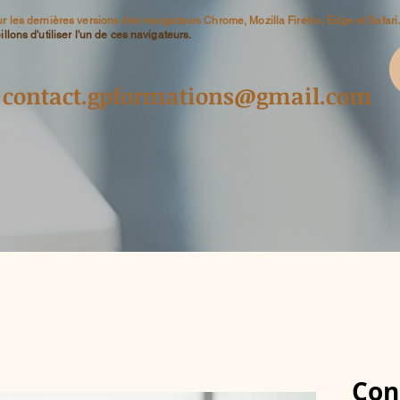
r les dernières versions des navigateurs Chrome, Mozilla Firefox, Edge et Safari
lons d'utiliser l'un de ces navigateurs.
contact.gpformations@gmail.com
Con