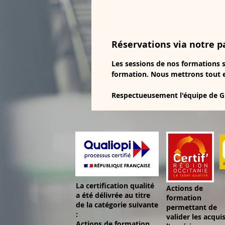
Réservations via notre p
Les sessions de nos formations s
formation. Nous mettrons tout e
Respectueusement l'équipe de 
La certification qualité
Actions de
a été délivrée au titre
formation
de la catégorie suivante
permettant de
:
valider les acqui
Actions de formation