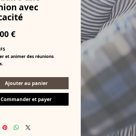
nion avec
cacité
Prix
00 €
IFS
er et animer des réunions
s.
e des réunions avec aisance, y
 à distance.
Ajouter au panier
r le travail en groupe, en tant
ateur ou participant.
Commander et payer
es relations et le temps pour
ser efficacement en réunion.
er les bonnes pratiques en
cation pour le succès des
s