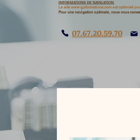
INFORMATIONS DE NAVIGATION
​Le site www-gpformations.com est optimisé pou
Pour une navigation optimale, nous vous conseil
07.67.20.59.70