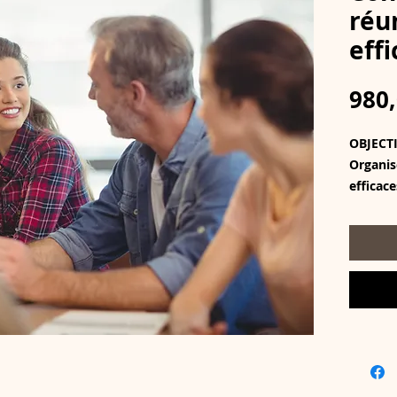
réu
effi
980,
OBJECT
Organis
efficace
Conduir
compris
Facilite
qu’anim
Gérer l
progres
Appliqu
communi
réunion