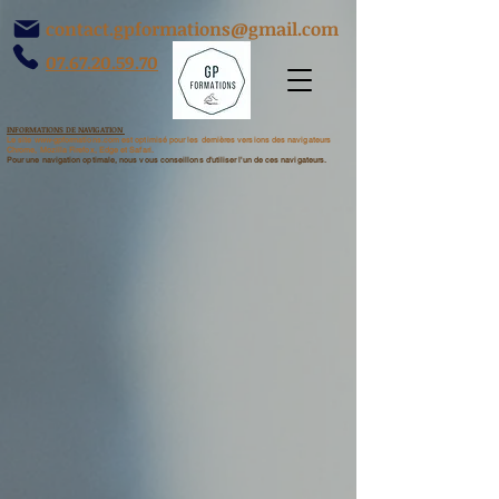
contact.gpformations@gmail.com
07.67.20.59.70
INFORMATIONS DE NAVIGATION
​Le site www-gpformations.com est optimisé pour les dernières versions des navigateurs
Chrome, Mozilla Firefox, Edge et Safari.
Pour une navigation optimale, nous vous conseillons d'utiliser l'un de ces navigateurs.